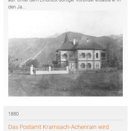
den Ja...
1880
Das Postamt Kramsach-Achenrain wird