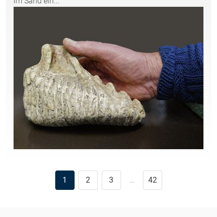
im Sand ein...
1
2
3
…
42