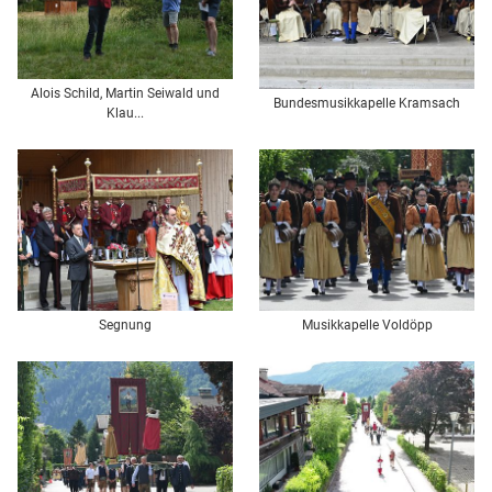
Alois Schild, Martin Seiwald und
Bundesmusikkapelle Kramsach
Klau...
Segnung
Musikkapelle Voldöpp