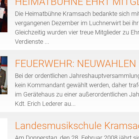
HEIMATBÜHNE EHRT MITG
Die Heimatbühne Kramsach bedankte sich mit 
vergangenen Dezember im Luchnerwirt bei ihren
Gleichzeitig wurden vier treue Mitglieder zu E
Verdienste ...
FEUERWEHR: NEUWAHLEN 
Bei der ordentlichen Jahreshauptversammlun
kein Kommandant gewählt werden, daher traf
im Gerätehaus zu einer außerordentlichen 
Kdt. Erich Lederer au...
Landesmusikschule Kramsa
Am Donnerstag, den 28. Februar 2008 jährt si